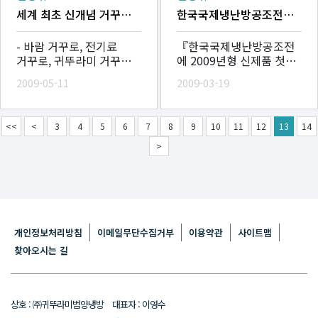
세계 최초 신개념 거꾸로 송풍형 에어컨 출시
한국국제냉난방공조전에 2009년형 신제품 첫 선보여
- 바람 거꾸로, 전기료
『한국국제냉난방공조전
거꾸로, 귀뚜라미 거꾸로
에 2009년형 신제품 첫
기술이 만든 초절전
선보여』 - 귀뚜라미그룹
2009-05-11
2009-03-19
에어컨 - 전통 좌식생활
냉난방공조 계열사,
문화에 맞게 냉기를
귀뚜라미범양냉방 냉난방
아래로부터 전달해 빠른
종합 고효율 친환경 제품
<<
<
3
4
5
6
7
8
9
10
11
12
13
14
전달로 절전
홍보 -
>
개인정보처리방침
이메일무단수집거부
이용약관
사이트맵
찾아오시는 길
상호 : ㈜귀뚜라미범양냉방 대표자 : 이영수