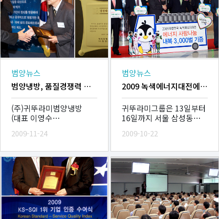
범양뉴스
범양뉴스
범양냉방, 품질경쟁력 우수기업 2년 연속으로 선정
2009 녹색에너지대전에서 에너지 사랑나눔 실천
(주)귀뚜라미범양냉방
귀뚜라미그룹은 13일부터
(대표 이영수
16일까지 서울 삼성동
www.bac.co.kr)은
코엑스에서 열린 '2009
2009-11-24
2009-10-22
지식경제부 기술표준원과
대한민국
한국표준협회가 주관하는
녹색에너지대전'에
‘품질경쟁력
참가하여 저탄소,
우수기업’으로 2년
녹색혁명 신재생 에너지
연속으로 선정
시대를 �