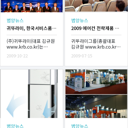
범양뉴스
범양뉴스
귀뚜라미, 한국서비스품질지수 1위 기업 선정
2009 에어컨 전략제품 설명회 실시
(주)귀뚜라미(대표 김규원
귀뚜라미그룹(총괄대표
www.krb.co.kr)는
김규원 www.krb.co.kr)
한국표준협회(KSA)가 각
은 1일 귀뚜라미그룹
2009-10-22
2009-07-15
제품의 서비스 품질을
아산사업장에서 천경호
평가하는
에어컨총괄본부장의
한국서비스품질지수(KS-
주관으로 그룹 주요
SQI)에서 가정용보일러
임직원들과 대리점 대
AS부문 1�
범양뉴스
범양뉴스