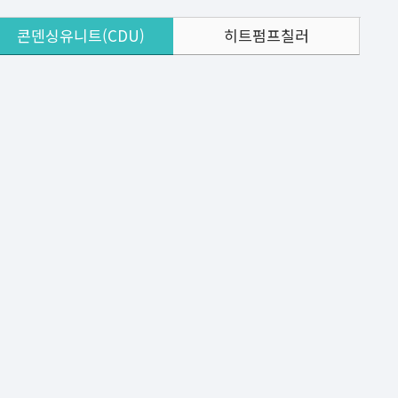
콘덴싱유니트(CDU)
히트펌프칠러