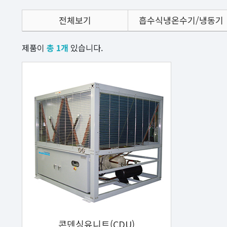
전체보기
흡수식냉온수기/냉동기
제품이
총 1개
있습니다.
콘덴싱유니트(CDU)