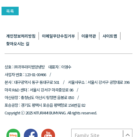
개인정보처리방침
이메일무단수집거부
이용약관
사이트맵
찾아오시는 길
상호 : ㈜귀뚜라미범양냉방 대표자 : 이영수
사업자 번호 : 123-81-00466 /
본사 : 대구광역시 동구 동대구로 501 / 서울사무소 : 서울시 강서구 공항대로 396
마곡 R&D 센터 : 서울시 강서구 마곡중앙로 86 /
아산공장 : 충청남도 아산시 탕정면 음봉로 850 /
포승공장 : 경기도 평택시 포승읍 평택항로 156번길 82
Copyright ⓒ 2025 KITURAMI BUMYANG. All rights reserved.
Family Site